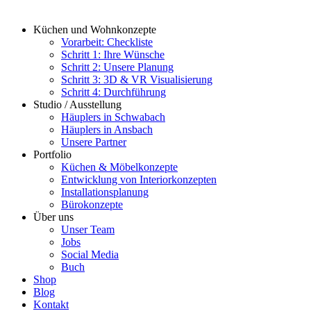
Küchen und Wohnkonzepte
Vorarbeit: Checkliste
Schritt 1: Ihre Wünsche
Schritt 2: Unsere Planung
Schritt 3: 3D & VR Visualisierung
Schritt 4: Durchführung
Studio / Ausstellung
Häuplers in Schwabach
Häuplers in Ansbach
Unsere Partner
Portfolio
Küchen & Möbelkonzepte
Entwicklung von Interiorkonzepten
Installationsplanung
Bürokonzepte
Über uns
Unser Team
Jobs
Social Media
Buch
Shop
Blog
Kontakt