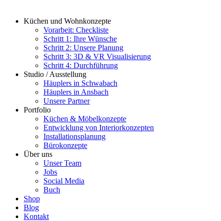
Küchen und Wohnkonzepte
Vorarbeit: Checkliste
Schritt 1: Ihre Wünsche
Schritt 2: Unsere Planung
Schritt 3: 3D & VR Visualisierung
Schritt 4: Durchführung
Studio / Ausstellung
Häuplers in Schwabach
Häuplers in Ansbach
Unsere Partner
Portfolio
Küchen & Möbelkonzepte
Entwicklung von Interiorkonzepten
Installationsplanung
Bürokonzepte
Über uns
Unser Team
Jobs
Social Media
Buch
Shop
Blog
Kontakt