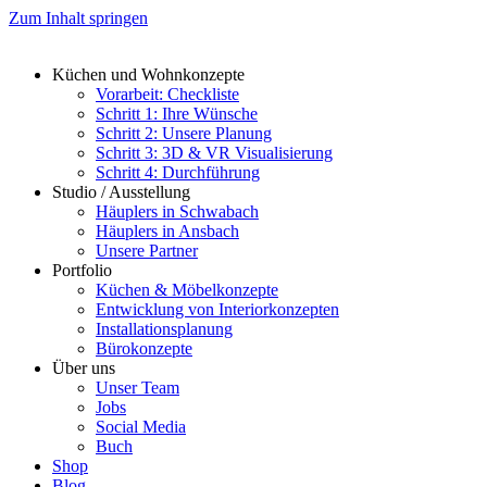
Zum Inhalt springen
Küchen und Wohnkonzepte
Vorarbeit: Checkliste
Schritt 1: Ihre Wünsche
Schritt 2: Unsere Planung
Schritt 3: 3D & VR Visualisierung
Schritt 4: Durchführung
Studio / Ausstellung
Häuplers in Schwabach
Häuplers in Ansbach
Unsere Partner
Portfolio
Küchen & Möbelkonzepte
Entwicklung von Interiorkonzepten
Installationsplanung
Bürokonzepte
Über uns
Unser Team
Jobs
Social Media
Buch
Shop
Blog