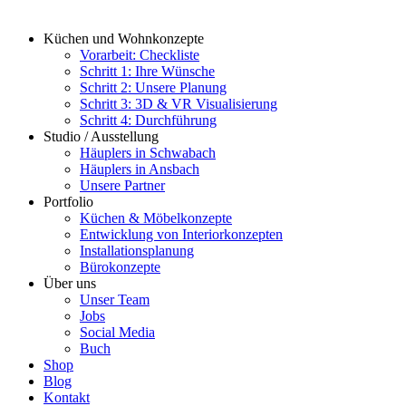
Küchen und Wohnkonzepte
Vorarbeit: Checkliste
Schritt 1: Ihre Wünsche
Schritt 2: Unsere Planung
Schritt 3: 3D & VR Visualisierung
Schritt 4: Durchführung
Studio / Ausstellung
Häuplers in Schwabach
Häuplers in Ansbach
Unsere Partner
Portfolio
Küchen & Möbelkonzepte
Entwicklung von Interiorkonzepten
Installationsplanung
Bürokonzepte
Über uns
Unser Team
Jobs
Social Media
Buch
Shop
Blog
Kontakt