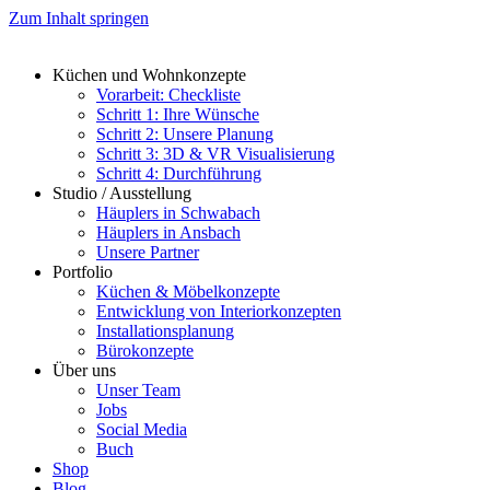
Zum Inhalt springen
Küchen und Wohnkonzepte
Vorarbeit: Checkliste
Schritt 1: Ihre Wünsche
Schritt 2: Unsere Planung
Schritt 3: 3D & VR Visualisierung
Schritt 4: Durchführung
Studio / Ausstellung
Häuplers in Schwabach
Häuplers in Ansbach
Unsere Partner
Portfolio
Küchen & Möbelkonzepte
Entwicklung von Interiorkonzepten
Installationsplanung
Bürokonzepte
Über uns
Unser Team
Jobs
Social Media
Buch
Shop
Blog