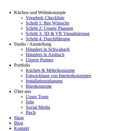
Küchen und Wohnkonzepte
Vorarbeit: Checkliste
Schritt 1: Ihre Wünsche
Schritt 2: Unsere Planung
Schritt 3: 3D & VR Visualisierung
Schritt 4: Durchführung
Studio / Ausstellung
Häuplers in Schwabach
Häuplers in Ansbach
Unsere Partner
Portfolio
Küchen & Möbelkonzepte
Entwicklung von Interiorkonzepten
Installationsplanung
Bürokonzepte
Über uns
Unser Team
Jobs
Social Media
Buch
Shop
Blog
Kontakt