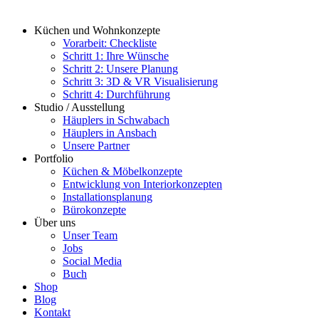
Küchen und Wohnkonzepte
Vorarbeit: Checkliste
Schritt 1: Ihre Wünsche
Schritt 2: Unsere Planung
Schritt 3: 3D & VR Visualisierung
Schritt 4: Durchführung
Studio / Ausstellung
Häuplers in Schwabach
Häuplers in Ansbach
Unsere Partner
Portfolio
Küchen & Möbelkonzepte
Entwicklung von Interiorkonzepten
Installationsplanung
Bürokonzepte
Über uns
Unser Team
Jobs
Social Media
Buch
Shop
Blog
Kontakt