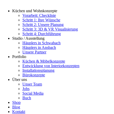
Küchen und Wohnkonzepte
Vorarbeit: Checkliste
Schritt 1: Ihre Wünsche
Schritt 2: Unsere Planung
Schritt 3: 3D & VR Visualisierung
Schritt 4: Durchführung
Studio / Ausstellung
Häuplers in Schwabach
Häuplers in Ansbach
Unsere Partner
Portfolio
Küchen & Möbelkonzepte
Entwicklung von Interiorkonzepten
Installationsplanung
Bürokonzepte
Über uns
Unser Team
Jobs
Social Media
Buch
Shop
Blog
Kontakt