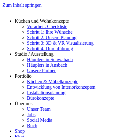
Zum Inhalt springen
Küchen und Wohnkonzepte
Vorarbeit: Checkliste
Schritt 1: Ihre Wünsche
Schritt 2: Unsere Planung
Schritt 3: 3D & VR Visualisierung
Schritt 4: Durchführung
Studio / Ausstellung
Häuplers in Schwabach
Häuplers in Ansbach
Unsere Partner
Portfolio
Küchen & Möbelkonzepte
Entwicklung von Interiorkonzepten
Installationsplanung
Bürokonzepte
Über uns
Unser Team
Jobs
Social Media
Buch
Shop
Blog