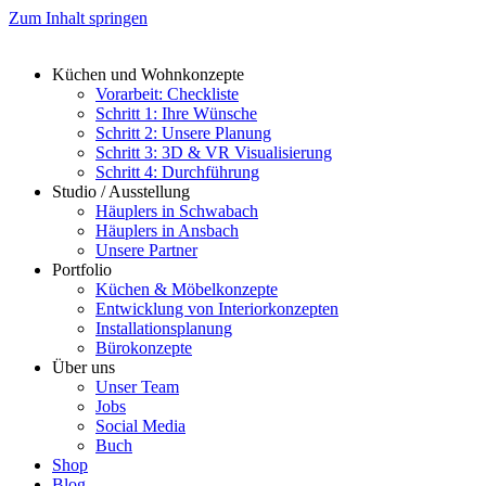
Zum Inhalt springen
Küchen und Wohnkonzepte
Vorarbeit: Checkliste
Schritt 1: Ihre Wünsche
Schritt 2: Unsere Planung
Schritt 3: 3D & VR Visualisierung
Schritt 4: Durchführung
Studio / Ausstellung
Häuplers in Schwabach
Häuplers in Ansbach
Unsere Partner
Portfolio
Küchen & Möbelkonzepte
Entwicklung von Interiorkonzepten
Installationsplanung
Bürokonzepte
Über uns
Unser Team
Jobs
Social Media
Buch
Shop
Blog