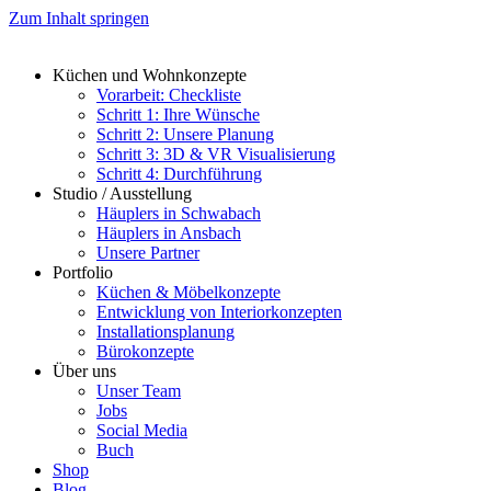
Zum Inhalt springen
Küchen und Wohnkonzepte
Vorarbeit: Checkliste
Schritt 1: Ihre Wünsche
Schritt 2: Unsere Planung
Schritt 3: 3D & VR Visualisierung
Schritt 4: Durchführung
Studio / Ausstellung
Häuplers in Schwabach
Häuplers in Ansbach
Unsere Partner
Portfolio
Küchen & Möbelkonzepte
Entwicklung von Interiorkonzepten
Installationsplanung
Bürokonzepte
Über uns
Unser Team
Jobs
Social Media
Buch
Shop
Blog