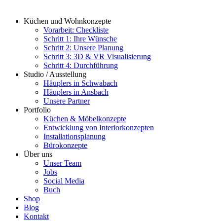
Küchen und Wohnkonzepte
Vorarbeit: Checkliste
Schritt 1: Ihre Wünsche
Schritt 2: Unsere Planung
Schritt 3: 3D & VR Visualisierung
Schritt 4: Durchführung
Studio / Ausstellung
Häuplers in Schwabach
Häuplers in Ansbach
Unsere Partner
Portfolio
Küchen & Möbelkonzepte
Entwicklung von Interiorkonzepten
Installationsplanung
Bürokonzepte
Über uns
Unser Team
Jobs
Social Media
Buch
Shop
Blog
Kontakt