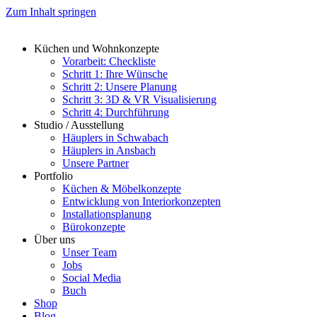
Zum Inhalt springen
Küchen und Wohnkonzepte
Vorarbeit: Checkliste
Schritt 1: Ihre Wünsche
Schritt 2: Unsere Planung
Schritt 3: 3D & VR Visualisierung
Schritt 4: Durchführung
Studio / Ausstellung
Häuplers in Schwabach
Häuplers in Ansbach
Unsere Partner
Portfolio
Küchen & Möbelkonzepte
Entwicklung von Interiorkonzepten
Installationsplanung
Bürokonzepte
Über uns
Unser Team
Jobs
Social Media
Buch
Shop
Blog