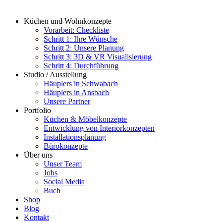
Küchen und Wohnkonzepte
Vorarbeit: Checkliste
Schritt 1: Ihre Wünsche
Schritt 2: Unsere Planung
Schritt 3: 3D & VR Visualisierung
Schritt 4: Durchführung
Studio / Ausstellung
Häuplers in Schwabach
Häuplers in Ansbach
Unsere Partner
Portfolio
Küchen & Möbelkonzepte
Entwicklung von Interiorkonzepten
Installationsplanung
Bürokonzepte
Über uns
Unser Team
Jobs
Social Media
Buch
Shop
Blog
Kontakt