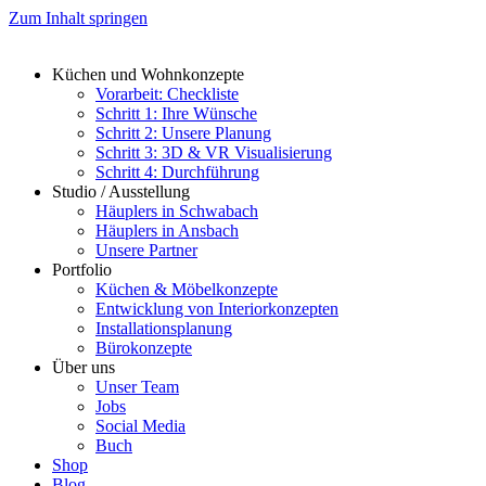
Zum Inhalt springen
Küchen und Wohnkonzepte
Vorarbeit: Checkliste
Schritt 1: Ihre Wünsche
Schritt 2: Unsere Planung
Schritt 3: 3D & VR Visualisierung
Schritt 4: Durchführung
Studio / Ausstellung
Häuplers in Schwabach
Häuplers in Ansbach
Unsere Partner
Portfolio
Küchen & Möbelkonzepte
Entwicklung von Interiorkonzepten
Installationsplanung
Bürokonzepte
Über uns
Unser Team
Jobs
Social Media
Buch
Shop
Blog