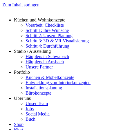
Zum Inhalt springen
Küchen und Wohnkonzepte
Vorarbeit: Checkliste
Schritt 1: Ihre Wünsche
Schritt 2: Unsere Planung
Schritt 3: 3D & VR Visualisierung
Schritt 4: Durchführung
Studio / Ausstellung
Häuplers in Schwabach
Häuplers in Ansbach
Unsere Partner
Portfolio
Küchen & Möbelkonzepte
Entwicklung von Interiorkonzepten
Installationsplanung
Bürokonzepte
Über uns
Unser Team
Jobs
Social Media
Buch
Shop
Blog