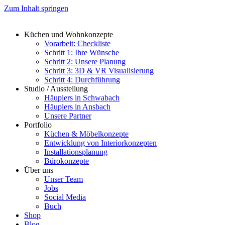
Zum Inhalt springen
Küchen und Wohnkonzepte
Vorarbeit: Checkliste
Schritt 1: Ihre Wünsche
Schritt 2: Unsere Planung
Schritt 3: 3D & VR Visualisierung
Schritt 4: Durchführung
Studio / Ausstellung
Häuplers in Schwabach
Häuplers in Ansbach
Unsere Partner
Portfolio
Küchen & Möbelkonzepte
Entwicklung von Interiorkonzepten
Installationsplanung
Bürokonzepte
Über uns
Unser Team
Jobs
Social Media
Buch
Shop
Blog