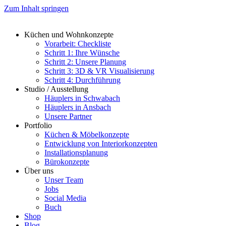
Zum Inhalt springen
Küchen und Wohnkonzepte
Vorarbeit: Checkliste
Schritt 1: Ihre Wünsche
Schritt 2: Unsere Planung
Schritt 3: 3D & VR Visualisierung
Schritt 4: Durchführung
Studio / Ausstellung
Häuplers in Schwabach
Häuplers in Ansbach
Unsere Partner
Portfolio
Küchen & Möbelkonzepte
Entwicklung von Interiorkonzepten
Installationsplanung
Bürokonzepte
Über uns
Unser Team
Jobs
Social Media
Buch
Shop
Blog