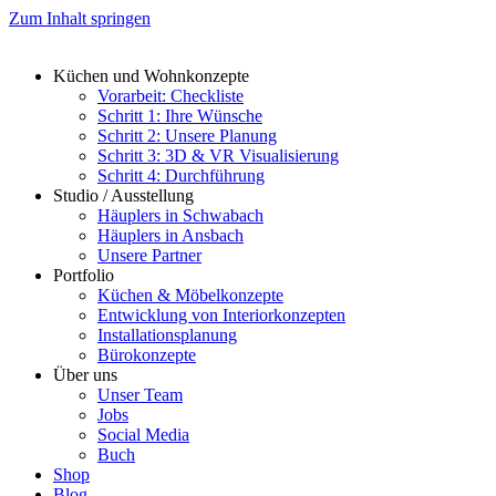
Zum Inhalt springen
Küchen und Wohnkonzepte
Vorarbeit: Checkliste
Schritt 1: Ihre Wünsche
Schritt 2: Unsere Planung
Schritt 3: 3D & VR Visualisierung
Schritt 4: Durchführung
Studio / Ausstellung
Häuplers in Schwabach
Häuplers in Ansbach
Unsere Partner
Portfolio
Küchen & Möbelkonzepte
Entwicklung von Interiorkonzepten
Installationsplanung
Bürokonzepte
Über uns
Unser Team
Jobs
Social Media
Buch
Shop
Blog