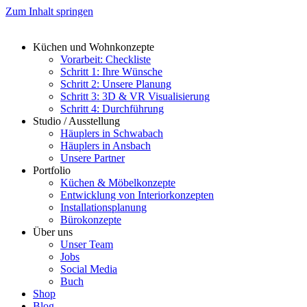
Zum Inhalt springen
Küchen und Wohnkonzepte
Vorarbeit: Checkliste
Schritt 1: Ihre Wünsche
Schritt 2: Unsere Planung
Schritt 3: 3D & VR Visualisierung
Schritt 4: Durchführung
Studio / Ausstellung
Häuplers in Schwabach
Häuplers in Ansbach
Unsere Partner
Portfolio
Küchen & Möbelkonzepte
Entwicklung von Interiorkonzepten
Installationsplanung
Bürokonzepte
Über uns
Unser Team
Jobs
Social Media
Buch
Shop
Blog