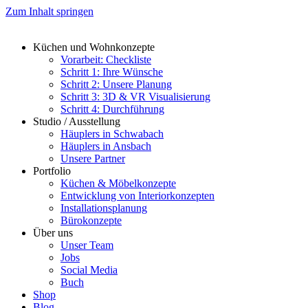
Zum Inhalt springen
Küchen und Wohnkonzepte
Vorarbeit: Checkliste
Schritt 1: Ihre Wünsche
Schritt 2: Unsere Planung
Schritt 3: 3D & VR Visualisierung
Schritt 4: Durchführung
Studio / Ausstellung
Häuplers in Schwabach
Häuplers in Ansbach
Unsere Partner
Portfolio
Küchen & Möbelkonzepte
Entwicklung von Interiorkonzepten
Installationsplanung
Bürokonzepte
Über uns
Unser Team
Jobs
Social Media
Buch
Shop
Blog