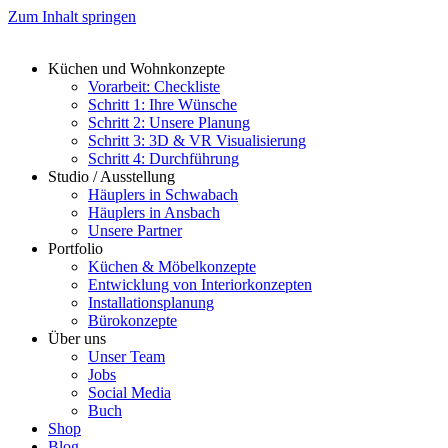
Zum Inhalt springen
Küchen und Wohnkonzepte
Vorarbeit: Checkliste
Schritt 1: Ihre Wünsche
Schritt 2: Unsere Planung
Schritt 3: 3D & VR Visualisierung
Schritt 4: Durchführung
Studio / Ausstellung
Häuplers in Schwabach
Häuplers in Ansbach
Unsere Partner
Portfolio
Küchen & Möbelkonzepte
Entwicklung von Interiorkonzepten
Installationsplanung
Bürokonzepte
Über uns
Unser Team
Jobs
Social Media
Buch
Shop
Blog