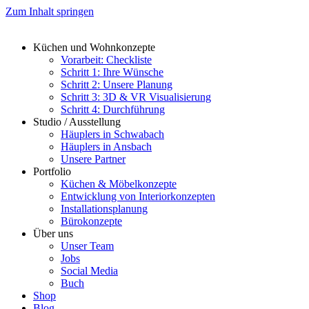
Zum Inhalt springen
Küchen und Wohnkonzepte
Vorarbeit: Checkliste
Schritt 1: Ihre Wünsche
Schritt 2: Unsere Planung
Schritt 3: 3D & VR Visualisierung
Schritt 4: Durchführung
Studio / Ausstellung
Häuplers in Schwabach
Häuplers in Ansbach
Unsere Partner
Portfolio
Küchen & Möbelkonzepte
Entwicklung von Interiorkonzepten
Installationsplanung
Bürokonzepte
Über uns
Unser Team
Jobs
Social Media
Buch
Shop
Blog