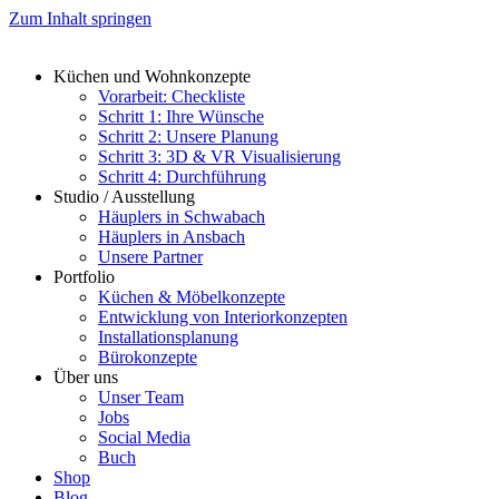
Zum Inhalt springen
Küchen und Wohnkonzepte
Vorarbeit: Checkliste
Schritt 1: Ihre Wünsche
Schritt 2: Unsere Planung
Schritt 3: 3D & VR Visualisierung
Schritt 4: Durchführung
Studio / Ausstellung
Häuplers in Schwabach
Häuplers in Ansbach
Unsere Partner
Portfolio
Küchen & Möbelkonzepte
Entwicklung von Interiorkonzepten
Installationsplanung
Bürokonzepte
Über uns
Unser Team
Jobs
Social Media
Buch
Shop
Blog